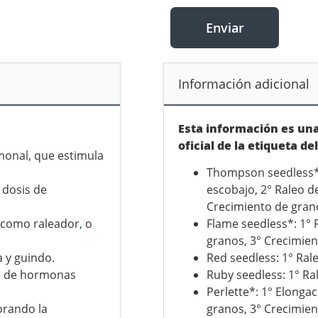
Enviar
Información adicional
Esta información es una
oficial de la etiqueta de
monal, que estimula
Thompson seedless*,
 dosis de
escobajo, 2° Raleo d
Crecimiento de gran
 como raleador
,
o
Flame seedless*: 1° 
granos, 3° Crecimie
 y guindo.
Red seedless: 1° Ral
se de hormonas
Ruby seedless: 1° Ra
Perlette*: 1° Elonga
orando la
granos, 3° Crecimie