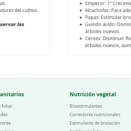
as.
Emperor: 1° Crecimi
durez del cultivo
.
Alcachofas: Para ad
Papas: Estimular br
servar las
Guindo ácido: Disminu
árboles nuevos.
Cerezo: Disminuir flo
árboles nuevos, aum
sanitarios
Nutrición vegetal
foliar
Bioestimulantes
idas
Correctores nutricionales
rente
Estimulante de brotación