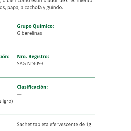
, o bien como estimulador de crecimiento.
os, papa, alcachofa y guindo.
Grupo Químico:
Giberelinas
ión:
Nro. Registro:
SAG N°4093
Clasificación:
—
ligro)
Sachet tableta efervescente de 1g