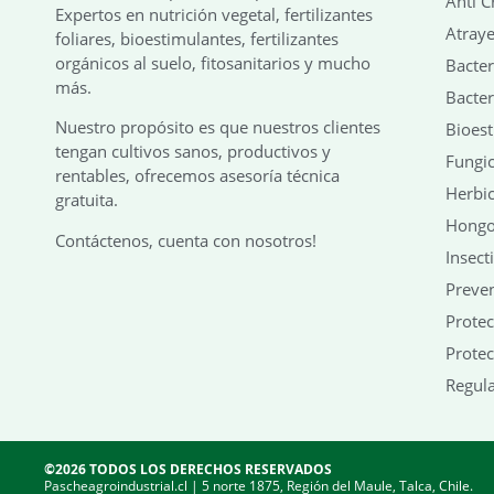
Anti C
Expertos en nutrición vegetal, fertilizantes
Atraye
foliares, bioestimulantes, fertilizantes
orgánicos al suelo, fitosanitarios y mucho
Bacter
más.
Bacter
Nuestro propósito es que nuestros clientes
Bioes
tengan cultivos sanos, productivos y
Fungic
rentables, ofrecemos asesoría técnica
Herbic
gratuita.
Hongo
Contáctenos, cuenta con nosotros!
Insect
Preven
Protec
Protec
Regula
©2026 TODOS LOS DERECHOS RESERVADOS
Pascheagroindustrial.cl | 5 norte 1875, Región del Maule, Talca, Chile.