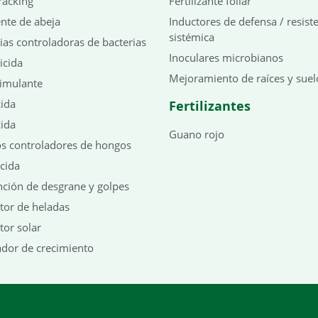
racking
Fertilizante foliar
nte de abeja
Inductores de defensa / resist
sistémica
ias controladoras de bacterias
Inoculares microbianos
icida
Mejoramiento de raíces y suel
timulante
ida
Fertilizantes
ida
Guano rojo
s controladores de hongos
icida
ción de desgrane y golpes
tor de heladas
tor solar
dor de crecimiento