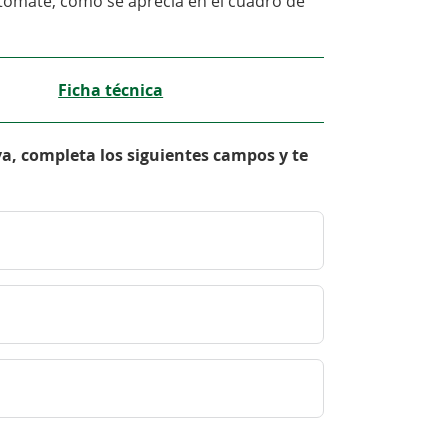
y tomate, como se aprecia en el cuadro de
Ficha técnica
va, completa los siguientes campos y te