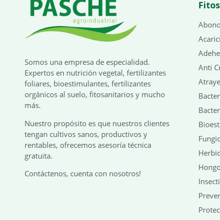
Fito
Abono 
Acaric
Adehe
Somos una empresa de especialidad.
Anti C
Expertos en nutrición vegetal, fertilizantes
Atraye
foliares, bioestimulantes, fertilizantes
orgánicos al suelo, fitosanitarios y mucho
Bacter
más.
Bacter
Nuestro propósito es que nuestros clientes
Bioes
tengan cultivos sanos, productivos y
Fungic
rentables, ofrecemos asesoría técnica
Herbic
gratuita.
Hongo
Contáctenos, cuenta con nosotros!
Insect
Preven
Protec