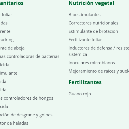
sanitarios
Nutrición vegetal
foliar
Bioestimulantes
idas
Correctores nutricionales
rente
Estimulante de brotación
racking
Fertilizante foliar
nte de abeja
Inductores de defensa / resist
sistémica
ias controladoras de bacterias
Inoculares microbianos
icida
Mejoramiento de raíces y suel
timulante
ida
Fertilizantes
ida
Guano rojo
s controladores de hongos
icida
ción de desgrane y golpes
tor de heladas